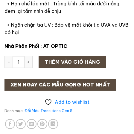
+ Hạn chế lóa mắt : Tròng kính tối màu dưới nắng,
đem lại tầm nhìn dễ chịu
+ Ngăn chặn tia UV : Bảo vệ mắt khỏi tia UVA và UVB
có hại
Nhà Phân Phối : AT OPTIC
Tròng Đổi Màu Essilor Transitions Signature Gen S Ngọc L
THÊM VÀO GIỎ HÀNG
XEM NGAY CÁC MẪU GỌNG HOT NHẤT
Add to wishlist
Danh mục:
Đổi Màu Transitions Gen S