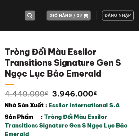
ĐĂNG NHẬP
GIỎ HÀNG /
0
₫
Tròng Đổi Màu Essilor
Transitions Signature Gen S
Ngọc Lục Bảo Emerald
Giá
Giá
4.440.000
₫
3.946.000
₫
gốc
hiện
Nhà Sản Xuất :
Essilor International S.A
là:
tại
4.440.000₫.
là:
Sản Phẩm :
Tròng Đổi Màu Essilor
3.946.000
Transitions Signature Gen S Ngọc Lục Bảo
Emerald