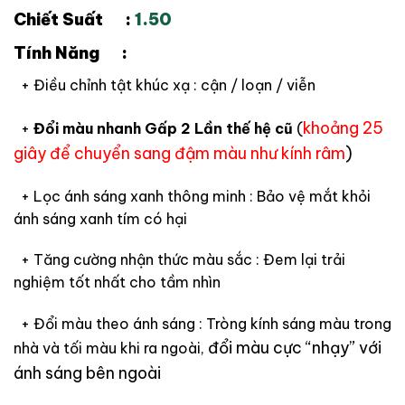
Chiết Suất :
1.50
Tính Năng :
+ Điều chỉnh tật khúc xạ : cận / loạn / viễn
khoảng 25
+
Đổi màu nhanh Gấp 2 Lần thế hệ cũ
(
giây để chuyển sang đậm màu như kính râm
)
+ Lọc ánh sáng xanh thông minh : Bảo vệ mắt khỏi
ánh sáng xanh tím có hại
+ Tăng cường nhận thức màu sắc : Đem lại trải
nghiệm tốt nhất cho tầm nhìn
+ Đổi màu theo ánh sáng : Tròng kính sáng màu trong
đổi màu cực “nhạy” với
nhà và tối màu khi ra ngoài,
ánh sáng bên ngoài