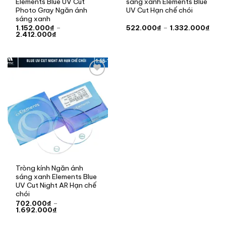
Elements Blue UV Cut
sáng xanh Elements Blue
Photo Gray Ngăn ánh
UV Cut Hạn chế chói
sáng xanh
Kho
1.152.000
₫
–
522.000
₫
–
1.332.000
₫
Khoảng
giá:
2.412.000
₫
giá:
từ
từ
522.
1.152.000₫
đến
đến
1.33
2.412.000₫
Add to
wishlist
Tròng kính Ngăn ánh
sáng xanh Elements Blue
UV Cut Night AR Hạn chế
chói
702.000
₫
–
Khoảng
1.692.000
₫
giá:
từ