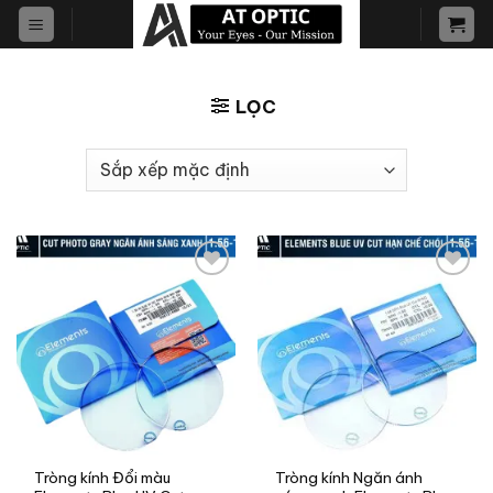
Skip
to
content
LỌC
Add to
Add to
wishlist
wishlist
Tròng kính Đổi màu
Tròng kính Ngăn ánh