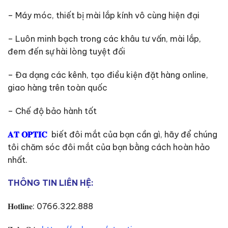
– Máy móc, thiết bị mài lắp kính vô cùng hiện đại
– Luôn minh bạch trong các khâu tư vấn, mài lắp,
đem đến sự hài lòng tuyệt đối
– Đa dạng các kênh, tạo điều kiện đặt hàng online,
giao hàng trên toàn quốc
– Chế độ bảo hành tốt
𝐀𝐓 𝐎𝐏𝐓𝐈𝐂
biết đôi mắt của bạn cần gì, hãy để chúng
tôi chăm sóc đôi mắt của bạn bằng cách hoàn hảo
nhất.
THÔNG TIN LIÊN HỆ:
𝐇𝐨𝐭𝐥𝐢𝐧𝐞: 0766.322.888