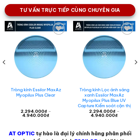
TƯ VẤN TRỰC TIẾP CÙNG CHUYÊN GIA
Add to
Add to
wishlist
wishlist
Tròng kính Essilor MaxAz
Tròng kính Lọc ánh sáng
Myopilux Plus Clear
xanh Essilor MaxAz
Myopilux Plus Blue UV
Capture Kiểm soát cận thị
2.294.000
₫
–
2.294.000
₫
–
Khoảng
Khoảng
4.940.000
₫
4.940.000
₫
giá:
giá:
từ
từ
0₫
2.294.000₫
2.294.000
đến
đến
AT OPTIC
tự hào là đại lý chính hãng phân phối
0₫
4.940.000₫
4.940.000