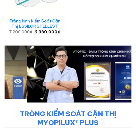
Tròng kính Kiểm Soát Cận
Thị ESSILOR STELLEST
Giá
Giá
7.200.000
₫
6.380.000
₫
gốc
hiện
là:
tại
7.200.000₫.
là:
6.380.000₫.
TRÒNG KIỂM SOÁT CẬN THỊ
MYOPILUX® PLUS