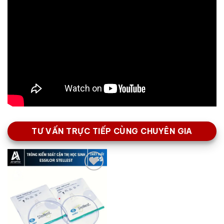
TƯ VẤN TRỰC TIẾP CÙNG CHUYÊN GIA
Add to
wishlist