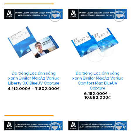
đến
15.092.000₫
Add to
Add to
wishlist
wishlist
Đa tròng Lọc ánh sáng
Đa tròng Lọc ánh sáng
xanh Essilor MaxAz Varilux
xanh Essilor MaxAz Varilux
Liberty 3.0 BlueUV Capture
Comfort Max BlueUV
Capture
Khoảng
4.112.000
₫
–
7.802.000
₫
giá:
6.182.000
₫
–
từ
Khoảng
10.592.000
₫
4.112.000₫
giá:
đến
từ
7.802.000₫
6.182.000
đến
10.592.00