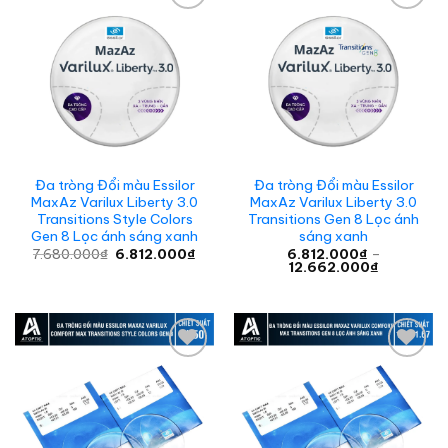
Add to
Add to
wishlist
wishlist
Đa tròng Đổi màu Essilor
Đa tròng Đổi màu Essilor
MaxAz Varilux Liberty 3.0
MaxAz Varilux Liberty 3.0
Transitions Style Colors
Transitions Gen 8 Lọc ánh
Gen 8 Lọc ánh sáng xanh
sáng xanh
Giá
Giá
7.680.000
₫
6.812.000
₫
6.812.000
₫
–
gốc
hiện
Khoảng
12.662.000
₫
là:
tại
giá:
7.680.000₫.
là:
từ
6.812.000₫.
6.812.000
đến
12.662.00
Add to
Add to
wishlist
wishlist