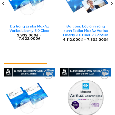
Đa tròng Essilor MaxAz
Đa tròng Lọc ánh sáng
Varilux Liberty 3.0 Clear
xanh Essilor MaxAz Varilux
Liberty 3.0 BlueUV Capture
3.932.000
₫
–
Khoảng
7.622.000
₫
Kho
4.112.000
₫
–
7.802.000
₫
giá:
giá:
từ
từ
n
3.932.000₫
4.1
đến
đến
7.622.000₫
7.8
12.000₫.
Add to
Add to
wishlist
wishlist