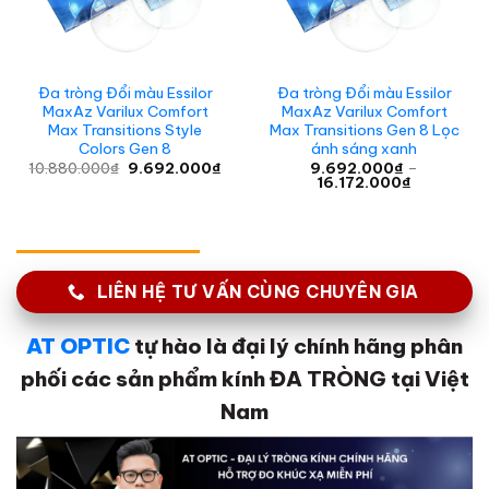
Đa tròng Đổi màu Essilor
Đa tròng Đổi màu Essilor
MaxAz Varilux Comfort
MaxAz Varilux Comfort
Max Transitions Style
Max Transitions Gen 8 Lọc
Colors Gen 8
ánh sáng xanh
Giá
Giá
10.880.000
₫
9.692.000
₫
9.692.000
₫
–
gốc
hiện
Khoảng
16.172.000
₫
là:
tại
giá:
10.880.000₫.
là:
từ
9.692.000₫.
9.692.000
đến
16.172.000
LIÊN HỆ TƯ VẤN CÙNG CHUYÊN GIA
AT OPTIC
tự hào là đại lý chính hãng phân
phối các sản phẩm kính ĐA TRÒNG tại Việt
Nam