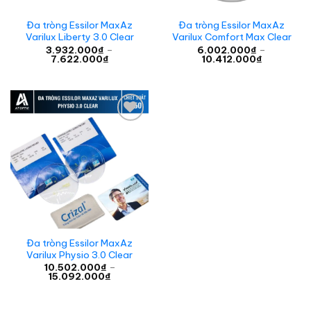
Đa tròng Essilor MaxAz
Đa tròng Essilor MaxAz
Varilux Liberty 3.0 Clear
Varilux Comfort Max Clear
3.932.000
₫
–
6.002.000
₫
–
Khoảng
Khoảng
7.622.000
₫
10.412.000
₫
giá:
giá:
từ
từ
3.932.000₫
6.002.000
đến
đến
7.622.000₫
10.412.00
Add to
wishlist
Đa tròng Essilor MaxAz
Varilux Physio 3.0 Clear
10.502.000
₫
–
Khoảng
15.092.000
₫
giá:
từ
10.502.000₫