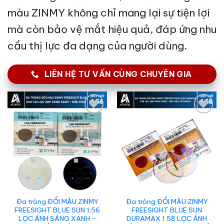
màu ZINMY không chỉ mang lại sự tiện lợi
mà còn bảo vệ mắt hiệu quả, đáp ứng nhu
cầu thị lực đa dạng của người dùng.
LIÊN HỆ TƯ VẤN CÙNG CHUYÊN GIA
Add to
Add to
wishlist
wishlist
Đa tròng ĐỔI MÀU ZINMY
Đa tròng ĐỔI MÀU ZINMY
FREESIGHT BLUE SUN 1.56
FREESIGHT BLUE SUN
LỌC ÁNH SÁNG XANH –
DURAMAX 1.58 LỌC ÁNH