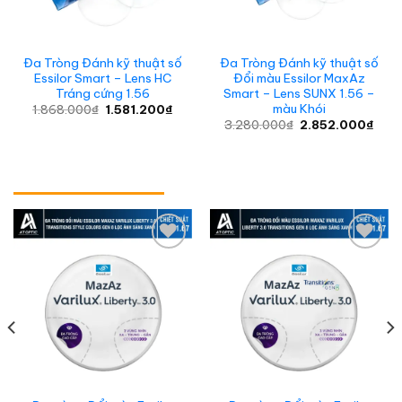
Đa Tròng Đánh kỹ thuật số
Đa Tròng Đánh kỹ thuật số
Essilor Smart – Lens HC
Đổi màu Essilor MaxAz
Tráng cứng 1.56
Smart – Lens SUNX 1.56 –
màu Khói
Giá
Giá
1.868.000
₫
1.581.200
₫
gốc
hiện
Giá
Giá
3.280.000
₫
2.852.000
₫
là:
tại
gốc
hiện
1.868.000₫.
là:
là:
tại
1.581.200₫.
3.280.000₫.
là:
0₫
2.85
00₫
Add to
Add to
wishlist
wishlist