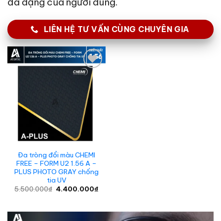
đa dạng của người dùng.
LIÊN HỆ TƯ VẤN CÙNG CHUYÊN GIA
Add to
wishlist
Đa tròng đổi màu CHEMI
FREE – FORM U2 1.56 A –
PLUS PHOTO GRAY chống
tia UV
Giá
Giá
5.500.000
₫
4.400.000
₫
gốc
hiện
là:
tại
5.500.000₫.
là:
4.400.000₫.