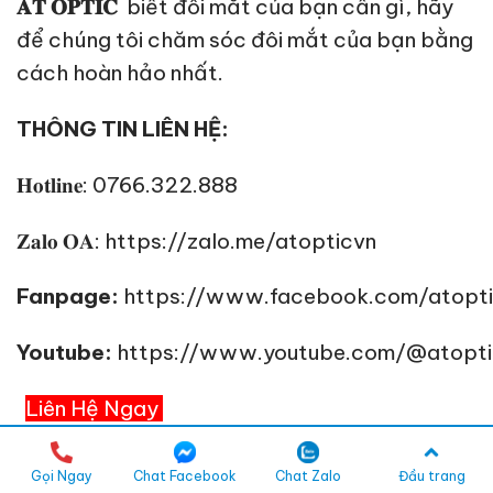
𝐀𝐓 𝐎𝐏𝐓𝐈𝐂
biết đôi mắt của bạn cần gì, hãy
để chúng tôi chăm sóc đôi mắt của bạn bằng
cách hoàn hảo nhất.
THÔNG TIN LIÊN HỆ:
𝐇𝐨𝐭𝐥𝐢𝐧𝐞: 0766.322.888
𝐙𝐚𝐥𝐨 𝐎𝐀:
https://zalo.me/atopticvn
Fanpage:
https://www.facebook.com/atopt
Youtube:
https://www.youtube.com/@atopti
Liên Hệ Ngay
Gọi Ngay
Chat Facebook
Chat Zalo
Đầu trang