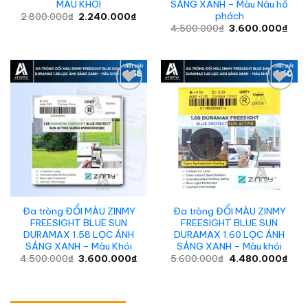
MÀU KHÓI
SÁNG XANH – Màu Nâu hổ
phách
Giá
Giá
2.800.000
₫
2.240.000
₫
gốc
hiện
Giá
Giá
4.500.000
₫
3.600.000
₫
là:
tại
gốc
hiện
2.800.000₫.
là:
là:
tại
2.240.000₫.
4.500.000₫.
là:
3.60
Add to
Add to
wishlist
wishlist
Đa tròng ĐỔI MÀU ZINMY
Đa tròng ĐỔI MÀU ZINMY
FREESIGHT BLUE SUN
FREESIGHT BLUE SUN
DURAMAX 1.58 LỌC ÁNH
DURAMAX 1.60 LỌC ÁNH
SÁNG XANH – Màu Khói
SÁNG XANH – Màu khói
Giá
Giá
Giá
Giá
4.500.000
₫
3.600.000
₫
5.600.000
₫
4.480.000
₫
gốc
hiện
gốc
hiện
là:
tại
là:
tại
4.500.000₫.
là:
5.600.000₫.
là:
3.600.000₫.
4.48