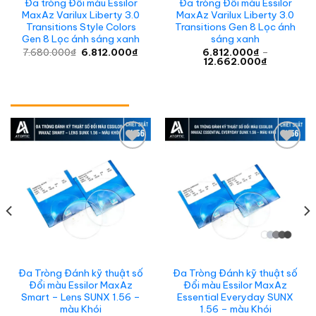
Đa tròng Đổi màu Essilor
Đa tròng Đổi màu Essilor
MaxAz Varilux Liberty 3.0
MaxAz Varilux Liberty 3.0
Transitions Style Colors
Transitions Gen 8 Lọc ánh
Gen 8 Lọc ánh sáng xanh
sáng xanh
Giá
Giá
7.680.000
₫
6.812.000
₫
6.812.000
₫
–
gốc
hiện
Khoảng
12.662.000
₫
là:
tại
giá:
7.680.000₫.
là:
từ
0₫
6.812.000₫.
6.812.000
đến
00₫
12.662.00
Add to
Add to
wishlist
wishlist
Đa Tròng Đánh kỹ thuật số
Đa Tròng Đánh kỹ thuật số
Đổi màu Essilor MaxAz
Đổi màu Essilor MaxAz
Smart – Lens SUNX 1.56 –
Essential Everyday SUNX
màu Khói
1.56 – màu Khói