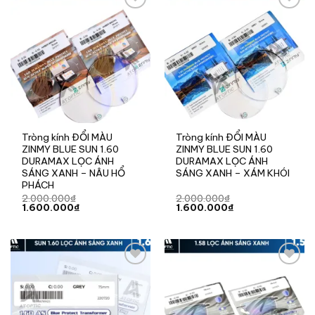
Add to
Add to
wishlist
wishlist
Tròng kính ĐỔI MÀU
Tròng kính ĐỔI MÀU
ZINMY BLUE SUN 1.60
ZINMY BLUE SUN 1.60
DURAMAX LỌC ÁNH
DURAMAX LỌC ÁNH
SÁNG XANH – NÂU HỔ
SÁNG XANH – XÁM KHÓI
PHÁCH
2.000.000
₫
2.000.000
₫
Giá
Giá
Giá
Giá
1.600.000
₫
1.600.000
₫
gốc
hiện
gốc
hiện
là:
tại
là:
tại
2.000.000₫.
là:
2.000.000₫.
là:
1.600.000₫.
1.600.000₫.
Add to
Add to
wishlist
wishlist