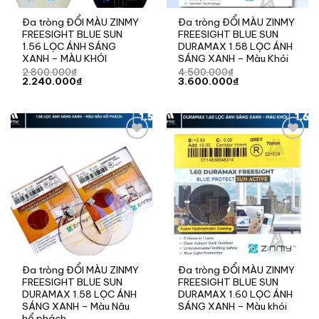
Đa tròng ĐỔI MÀU ZINMY
Đa tròng ĐỔI MÀU ZINMY
FREESIGHT BLUE SUN
FREESIGHT BLUE SUN
1.56 LỌC ÁNH SÁNG
DURAMAX 1.58 LỌC ÁNH
XANH – MÀU KHÓI
SÁNG XANH – Màu Khói
2.800.000
₫
4.500.000
₫
Giá
Giá
Giá
Giá
2.240.000
₫
3.600.000
₫
gốc
hiện
gốc
hiện
là:
tại
là:
tại
2.800.000₫.
là:
4.500.000₫.
là:
2.240.000₫.
3.600.000₫.
Add to
Add to
wishlist
wishlist
Đa tròng ĐỔI MÀU ZINMY
Đa tròng ĐỔI MÀU ZINMY
FREESIGHT BLUE SUN
FREESIGHT BLUE SUN
DURAMAX 1.58 LỌC ÁNH
DURAMAX 1.60 LỌC ÁNH
SÁNG XANH – Màu Nâu
SÁNG XANH – Màu khói
hổ phách