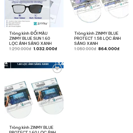
Tròng kính ĐỔI MÀU
Tròng kính ZINMY BLUE
ZINMY BLUE SUN 1.60
PROTECT 1.58 LỌC ÁNH
LỌC ÁNH SÁNG XANH
SÁNG XANH
Giá
Giá
Giá
Giá
1.290.000
₫
1.032.000
₫
1.080.000
₫
864.000
₫
gốc
hiện
gốc
hiện
là:
tại
là:
tại
1.290.000₫.
là:
1.080.000₫.
là:
1.032.000₫.
864.0
Add to
wishlist
Tròng kính ZINMY BLUE
PROTECT 1.60 LỌC ÁNH