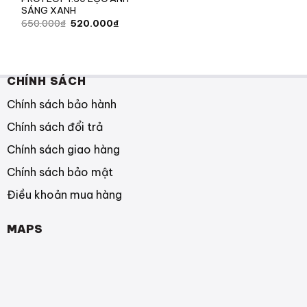
SÁNG XANH
Giá
Giá
650.000
₫
520.000
₫
gốc
hiện
là:
tại
650.000₫.
là:
520.000₫.
CHÍNH SÁCH
Chính sách bảo hành
Chính sách đổi trả
Chính sách giao hàng
Chính sách bảo mật
Điều khoản mua hàng
MAPS