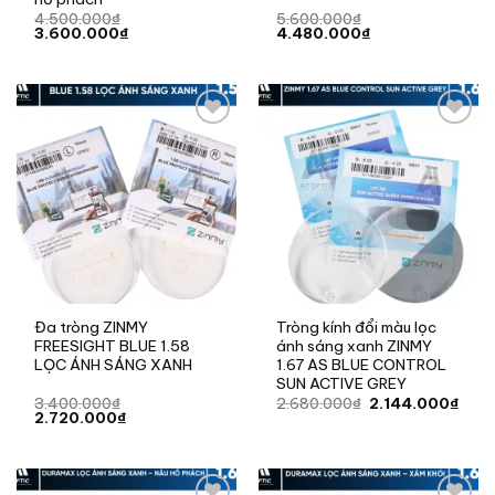
4.500.000
₫
5.600.000
₫
Giá
Giá
Giá
Giá
3.600.000
₫
4.480.000
₫
gốc
hiện
gốc
hiện
là:
tại
là:
tại
4.500.000₫.
là:
5.600.000₫.
là:
3.600.000₫.
4.480.000₫.
Add to
Add to
wishlist
wishlist
Đa tròng ZINMY
Tròng kính đổi màu lọc
FREESIGHT BLUE 1.58
ánh sáng xanh ZINMY
LỌC ÁNH SÁNG XANH
1.67 AS BLUE CONTROL
SUN ACTIVE GREY
Giá
Giá
3.400.000
₫
2.680.000
₫
2.144.000
₫
Giá
Giá
gốc
hiện
2.720.000
₫
gốc
hiện
là:
tại
là:
tại
2.680.000₫.
là:
3.400.000₫.
là:
2.14
2.720.000₫.