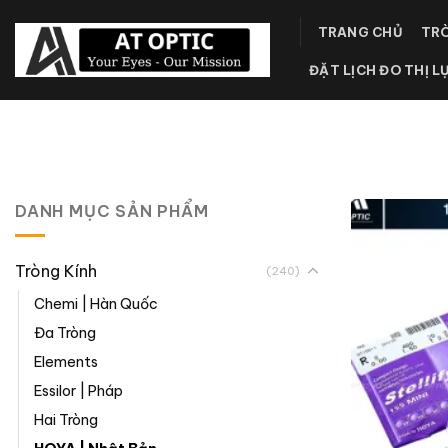
Skip
TRANG CHỦ
TRÒ
to
content
ĐẶT LỊCH ĐO THỊ L
DANH MỤC SẢN PHẨM
Tròng Kính
(240)
Chemi | Hàn Quốc
Đa Tròng
Elements
Essilor | Pháp
Hai Tròng