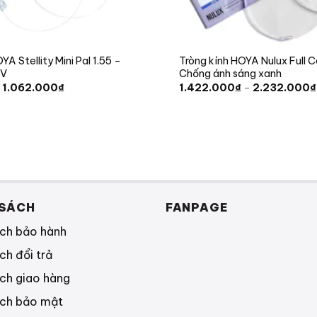
A Stellity Mini Pal 1.55 –
Tròng kính HOYA Nulux Full C
UV
Chống ánh sáng xanh
Giá
Giá
1.062.000
₫
1.422.000
₫
–
2.232.000
₫
gốc
hiện
là:
tại
1.180.000₫.
là:
1.062.000₫.
 SÁCH
FANPAGE
ách bảo hành
ch đổi trả
ch giao hàng
ách bảo mật