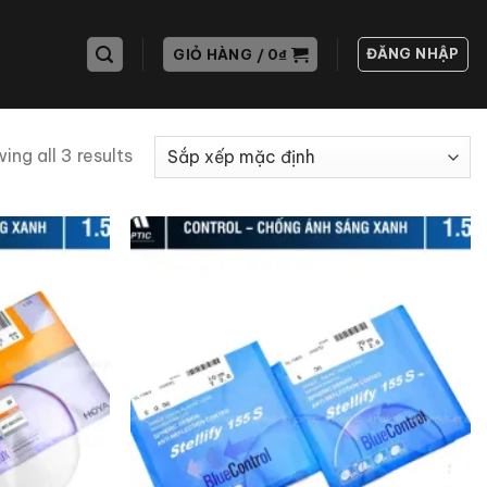
ĐĂNG NHẬP
GIỎ HÀNG /
0
₫
ing all 3 results
Add to
Add to
wishlist
wishlist