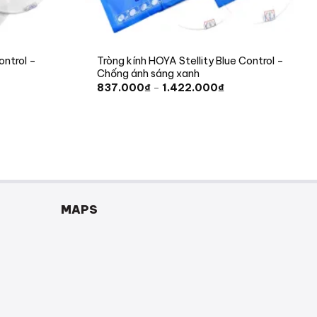
ontrol –
Tròng kính HOYA Stellity Blue Control –
Chống ánh sáng xanh
Khoảng
Khoảng
837.000
₫
–
1.422.000
₫
giá:
giá:
từ
từ
1.422.000₫
837.000₫
đến
đến
2.232.000₫
1.422.000₫
MAPS