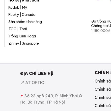
HOYA | Nhật Bản
Kodak | Mỹ
Rocky | Canada
Đa tròng HOY
Sản phẩm tính năng
Chống tia 
TOG | Thái
1.180.000
₫
Tròng Kính Hoga
Zinmy | Singapore
CHÍNH
ĐỊA CHỈ LIÊN HỆ
Chính s
📍 AT OPTIC
Chính sá
Số 23 ngõ 243, P. Minh Khai,Q.
Chính sá
Hai Bà Trưng, TP.Hà Nội
Chính s