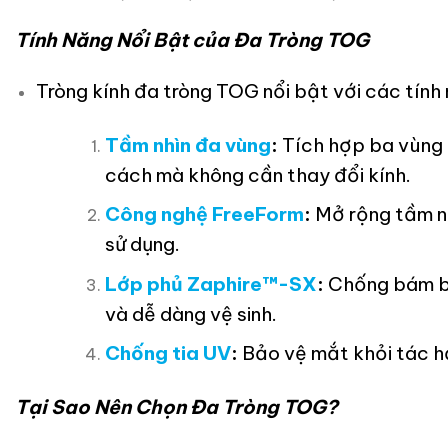
Tính Năng Nổi Bật của Đa Tròng TOG
Tròng kính đa tròng TOG nổi bật với các tính
Tầm nhìn đa vùng
:
Tích hợp ba vùng n
cách mà không cần thay đổi kính.
Công nghệ FreeForm
:
Mở rộng tầm nh
sử dụng.
Lớp phủ Zaphire™-SX
:
Chống bám bụi
và dễ dàng vệ sinh.
Chống tia UV
:
Bảo vệ mắt khỏi tác hạ
Tại Sao Nên Chọn Đa Tròng TOG?