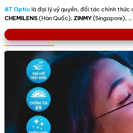
AT Optic
là đại lý uỷ quyền, đối tác chính thức
CHEMILENS
(Hàn Quốc),
ZINMY
(Singapore), … 