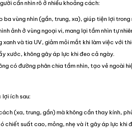
người cần nhìn rõ ở nhiều khoảng cách:
o ba vùng nhìn (gần, trung, xa), giúp tiện lợi tro
nh ảnh ở vùng ngoại vi, mang lại tầm nhìn tự nhiê
anh và tia UV, giảm mỏi mắt khi làm việc với thiế
ầy xước, không gây áp lực khi đeo cả ngày.
ông có đường phân chia tầm nhìn, tạo vẻ ngoài hiệ
lợi ích sau:
cách (xa, trung, gần) mà không cần thay kính, ph
ó chiết suất cao, mỏng, nhẹ và ít gây áp lực khi đ