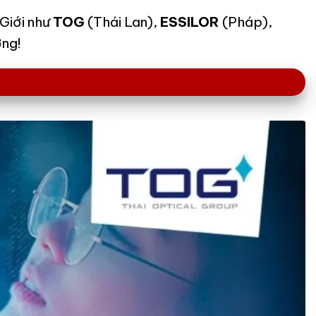
 Giới như
TOG
(Thái Lan),
ESSILOR
(Pháp),
ờng!