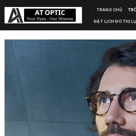
Skip
TRANG CHỦ
TRÒ
to
content
ĐẶT LỊCH ĐO THỊ L