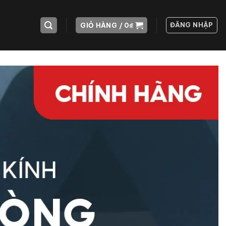
ĐĂNG NHẬP
GIỎ HÀNG /
0
₫