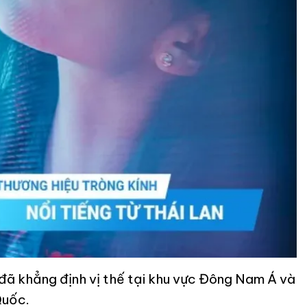
y đã khẳng định vị thế tại khu vực Đông Nam Á và
Quốc.