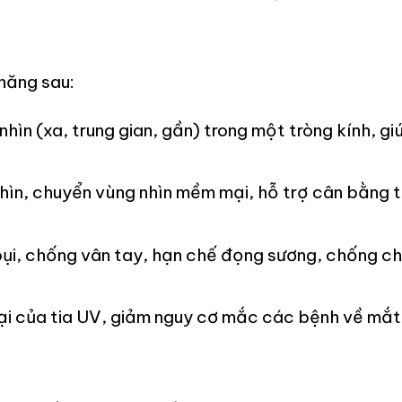
 năng sau:
hìn (xa, trung gian, gần) trong một tròng kính, 
ìn, chuyển vùng nhìn mềm mại, hỗ trợ cân bằng tầ
, chống vân tay, hạn chế đọng sương, chống chói
i của tia UV, giảm nguy cơ mắc các bệnh về mắt d