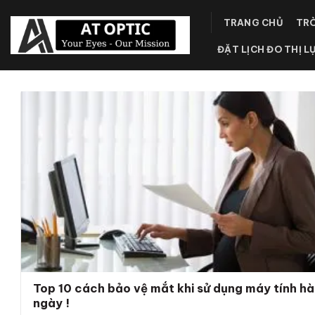
Skip
TRANG CHỦ
TRÒ
to
content
ĐẶT LỊCH ĐO THỊ L
Top 10 cách bảo vệ mắt khi sử dụng máy tính h
ngày !