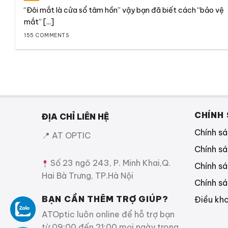
“Đôi mắt là cửa sổ tâm hồn” vậy bạn đã biết cách “bảo vệ
mắt” [...]
155 COMMENTS
CHÍNH
ĐỊA CHỈ LIÊN HỆ
Chính s
📍 AT OPTIC
Chính sá
Số 23 ngõ 243, P. Minh Khai,Q.
Chính sá
Hai Bà Trưng, TP.Hà Nội
Chính s
BẠN CẦN THÊM TRỢ GIÚP?
Điều kh
ATOptic luôn online để hỗ trợ bạn
từ
09:00 đến 21:00 mọi ngày trong