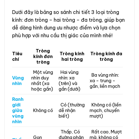
Dưới đây là bảng so sánh chi tiết 3 loại tròng
kính: đơn tròng – hai tròng – đa tròng, giúp bạn
dễ dàng hình dung ưu nhược điểm và lựa chọn
phù hợp với nhu cầu thị giác của mình nhé!
Tròng
Tiêu
Tròng kính
Tròng kính đa
kính đơn
chí
hai tròng
tròng
tròng
Một vùng
Hai vùng
Ba vùng nhìn:
Vùng
nhìn duy
nhìn: xa
xa – trung –
nhìn
nhất (xa
(trên) và
gần, liền mạch
hoặc gần)
gần (dưới)
Ranh
giới
Có (thường
Không có (liền
giữa
Không có
dễ nhận
mạch, chuyển
vùng
biết)
mượt)
nhìn
Thấp, Có
Rất cao, Mượt
Gọn
đường phân
mà, không có