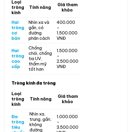
Loại
Giá tham
tròng
Tính năng
khảo
kính
Hai
Nhìn xa và
400.000
tròng
gần, có
–
cơ
đường
1.500.000
bản
phân cách
VNĐ
Chống
Hai
1.500.000
chói, chống
tròng
–
tia UV,
cao
2.500.000
thẩm mỹ
cấp
VNĐ
tốt hơn
Tròng kính đa tròng
Loại
Giá tham
tròng
Tính năng
khảo
kính
Nhìn xa,
Đa
1.000.000
trung, gần;
tròng
–
không
tiêu
3.500.000
đường