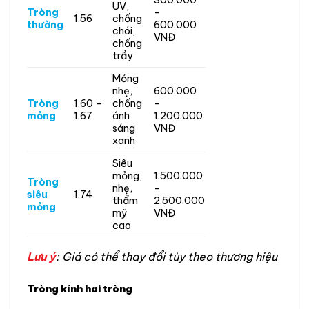
UV,
Tròng
–
1.56
chống
thường
600.000
chói,
VNĐ
chống
trầy
Mỏng
nhẹ,
600.000
Tròng
1.60 –
chống
–
mỏng
1.67
ánh
1.200.000
sáng
VNĐ
xanh
Siêu
mỏng,
1.500.000
Tròng
nhẹ,
–
siêu
1.74
thẩm
2.500.000
mỏng
mỹ
VNĐ
cao
Lưu ý
: Giá có thể thay đổi tùy theo thương hiệu
Tròng kính hai tròng