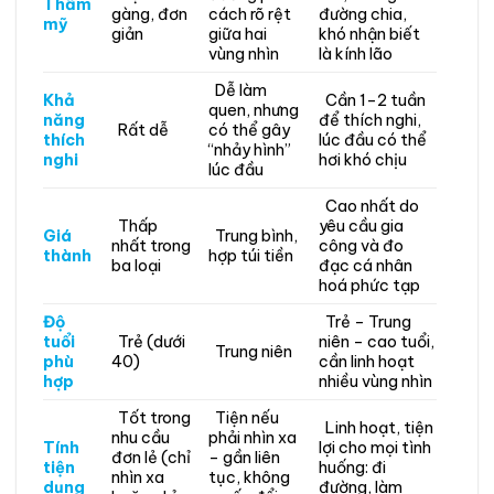
Thẩm
gàng, đơn
cách rõ rệt
đường chia,
mỹ
giản
giữa hai
khó nhận biết
vùng nhìn
là kính lão
Dễ làm
Khả
Cần 1–2 tuần
quen, nhưng
năng
để thích nghi,
Rất dễ
có thể gây
thích
lúc đầu có thể
“nhảy hình”
nghi
hơi khó chịu
lúc đầu
Cao nhất do
Thấp
yêu cầu gia
Giá
Trung bình,
nhất trong
công và đo
thành
hợp túi tiền
ba loại
đạc cá nhân
hoá phức tạp
Độ
Trẻ – Trung
tuổi
Trẻ (dưới
niên – cao tuổi,
Trung niên
phù
40)
cần linh hoạt
hợp
nhiều vùng nhìn
Tốt trong
Tiện nếu
Linh hoạt, tiện
nhu cầu
phải nhìn xa
Tính
lợi cho mọi tình
đơn lẻ (chỉ
– gần liên
tiện
huống: đi
nhìn xa
tục, không
dụng
đường, làm