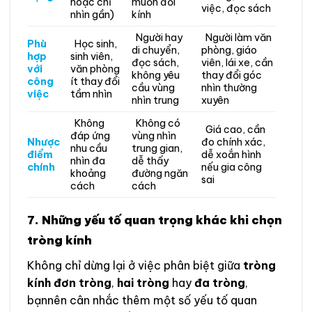
hoặc chỉ
muốn đổi
việc, đọc sách
nhìn gần)
kính
Người hay
Người làm văn
Phù
Học sinh,
di chuyển,
phòng, giáo
hợp
sinh viên,
đọc sách,
viên, lái xe, cần
với
văn phòng
không yêu
thay đổi góc
công
ít thay đổi
cầu vùng
nhìn thường
việc
tầm nhìn
nhìn trung
xuyên
Không
Không có
Giá cao, cần
đáp ứng
vùng nhìn
Nhược
đo chính xác,
nhu cầu
trung gian,
điểm
dễ xoắn hình
nhìn đa
dễ thấy
chính
nếu gia công
khoảng
đường ngăn
sai
cách
cách
7. Những yếu tố quan trọng khác khi chọn
tròng kính
Không chỉ dừng lại ở việc phân biệt giữa
tròng
kính đơn tròng
,
hai tròng
hay
đa tròng
,
bạnnên cân nhắc thêm một số yếu tố quan