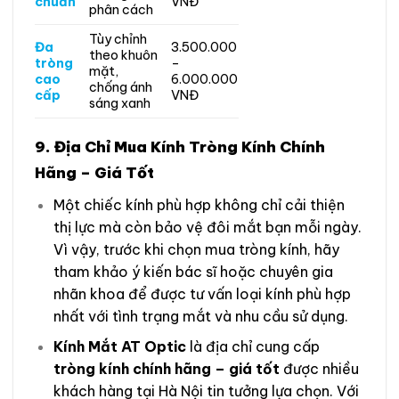
chuẩn
VNĐ
phân cách
Tùy chỉnh
Đa
3.500.000
theo khuôn
tròng
–
mặt,
cao
6.000.000
chống ánh
cấp
VNĐ
sáng xanh
9.
Địa Chỉ Mua Kính Tròng Kính Chính
Hãng – Giá Tốt
Một chiếc kính phù hợp không chỉ cải thiện
thị lực mà còn bảo vệ đôi mắt bạn mỗi ngày.
Vì vậy, trước khi chọn mua tròng kính, hãy
tham khảo ý kiến bác sĩ hoặc chuyên gia
nhãn khoa để được tư vấn loại kính phù hợp
nhất với tình trạng mắt và nhu cầu sử dụng.
Kính Mắt AT Optic
là địa chỉ cung cấp
tròng kính chính hãng – giá tốt
được nhiều
khách hàng tại Hà Nội tin tưởng lựa chọn. Với