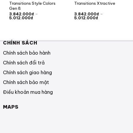
Transitions Style Colors
Transitions Xtractive
Gen 8
3.842.000
₫
–
3.842.000
₫
–
Khoảng
Khoảng
5.012.000
₫
5.012.000
₫
giá:
giá:
từ
từ
3.842.000₫
3.842.000₫
đến
đến
5.012.000₫
5.012.000₫
CHÍNH SÁCH
Chính sách bảo hành
Chính sách đổi trả
Chính sách giao hàng
Chính sách bảo mật
Điều khoản mua hàng
MAPS