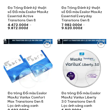
Đa Tròng Đánh kỹ thuật
Đa Tròng Đánh kỹ thuật
số Đổi màu Essilor MaxAz
số Đổi màu Essilor MaxAz
Essential Active
Essential Everyday
Transitions Gen 8
Transitions Gen 8
4.472.000
₫
–
7.982.000
₫
–
Khoảng
Khoảng
9.872.000
₫
9.620.000
₫
giá:
giá:
từ
từ
4.472.000₫
7.982.000₫
đến
đến
9.872.000₫
9.620.000₫
Add to
Add to
wishlist
wishlist
Đa tròng Đổi màu Essilor
Đa tròng Đổi màu Essilor
MaxAz Varilux Comfort
MaxAz Varilux Liberty
Max Transitions Gen 8
3.0 Transitions Gen 8
Lọc ánh sáng xanh
Lọc ánh sáng xanh