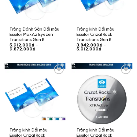
Tròng Đánh Sẵn Đổi màu
Tròng kính Đổi màu
Essilor MaxAz Eyezen
Essilor Crizal Rock
Transitions Gen 8
Transitions Gen 8
5.912.000
₫
–
3.842.000
₫
–
Khoảng
Khoảng
9.872.000
₫
5.012.000
₫
giá:
giá:
từ
từ
5.912.000₫
3.842.000₫
đến
đến
9.872.000₫
5.012.000₫
Add to
Add to
wishlist
wishlist
Tròng kính Đổi màu
Tròng kính Đổi màu
Essilor Crizal Rock
Essilor Crizal Rock