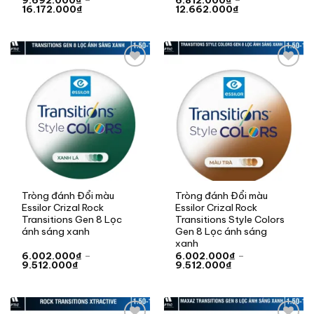
9.692.000
₫
–
6.812.000
₫
–
Khoảng
Khoảng
16.172.000
₫
12.662.000
₫
giá:
giá:
từ
từ
9.692.000₫
6.812.000₫
đến
đến
16.172.000₫
12.662.000₫
Add to
Add to
wishlist
wishlist
Tròng đánh Đổi màu
Tròng đánh Đổi màu
Essilor Crizal Rock
Essilor Crizal Rock
Transitions Gen 8 Lọc
Transitions Style Colors
ánh sáng xanh
Gen 8 Lọc ánh sáng
xanh
6.002.000
₫
–
6.002.000
₫
–
Khoảng
Khoảng
9.512.000
₫
9.512.000
₫
giá:
giá:
từ
từ
6.002.000₫
6.002.000₫
đến
đến
9.512.000₫
9.512.000₫