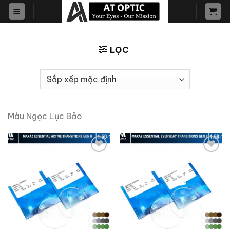
Skip
to
content
LỌC
Màu Ngọc Lục Bảo
Add to
Add to
wishlist
wishlist